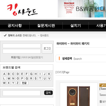
공지사항
질문게시판
설치기
사용
회원가입
|
아이디/비밀번호찾기
브랜드별 검색
[13/13]Page
[Tan
Tann
톨보