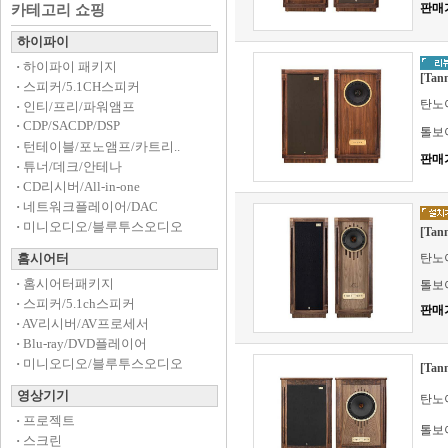
판매
카테고리 쇼핑
하이파이
·
하이파이 패키지
[Tan
·
스피커/5.1CH스피커
탄노이
·
인티/프리/파워앰프
·
CDP/SACDP/DSP
톨보
·
턴테이블/포노앰프/카트리..
판매
·
튜너/데크/안테나
·
CD리시버/All-in-one
·
네트워크플레이어/DAC
·
미니오디오/블루투스오디오
[Tan
홈시어터
탄노이
·
홈시어터패키지
톨보
·
스피커/5.1ch스피커
판매
·
AV리시버/AV프로세서
·
Blu-ray/DVD플레이어
·
미니오디오/블루투스오디오
[Tan
영상기기
탄노이
·
프로젝트
톨보
·
스크린