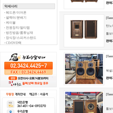
판매
악세사리
·
헤드폰/이어폰
·
셀렉터/분배기
[Tan
·
케이블
탄노이 
·
전원장치/멀티탭
·
방진방음/룸튜닝재
톨보
·
장식장/스피커스탠드
판매
·
CD/DVD랙
[Ta
북셀
판매
[Tan
톨보