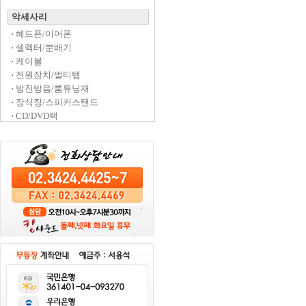
악세사리
·
헤드폰/이어폰
·
셀렉터/분배기
·
케이블
·
전원장치/멀티탭
·
방진방음/룸튜닝재
·
장식장/스피커스탠드
·
CD/DVD랙