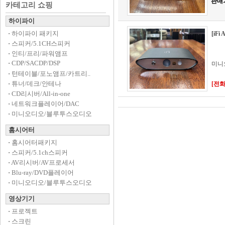
판매
카테고리 쇼핑
하이파이
·
하이파이 패키지
[iF
·
스피커/5.1CH스피커
·
인티/프리/파워앰프
·
CDP/SACDP/DSP
미니
·
턴테이블/포노앰프/카트리..
·
튜너/데크/안테나
[전화문
·
CD리시버/All-in-one
·
네트워크플레이어/DAC
·
미니오디오/블루투스오디오
홈시어터
·
홈시어터패키지
·
스피커/5.1ch스피커
·
AV리시버/AV프로세서
·
Blu-ray/DVD플레이어
·
미니오디오/블루투스오디오
영상기기
·
프로젝트
·
스크린