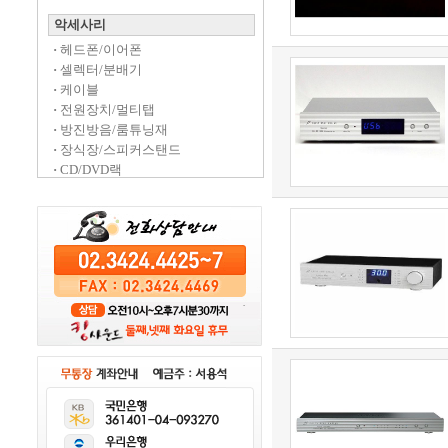
악세사리
·
헤드폰/이어폰
·
셀렉터/분배기
·
케이블
·
전원장치/멀티탭
·
방진방음/룸튜닝재
·
장식장/스피커스탠드
·
CD/DVD랙