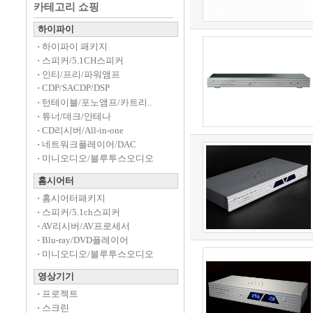
카테고리 쇼핑
하이파이
·
하이파이 패키지
·
스피커/5.1CH스피커
·
인티/프리/파워앰프
·
CDP/SACDP/DSP
·
턴테이블/포노앰프/카트리..
·
튜너/데크/안테나
·
CD리시버/All-in-one
·
네트워크플레이어/DAC
·
미니오디오/블루투스오디오
홈시어터
·
홈시어터패키지
·
스피커/5.1ch스피커
·
AV리시버/AV프로세서
·
Blu-ray/DVD플레이어
·
미니오디오/블루투스오디오
영상기기
·
프로젝트
·
스크린