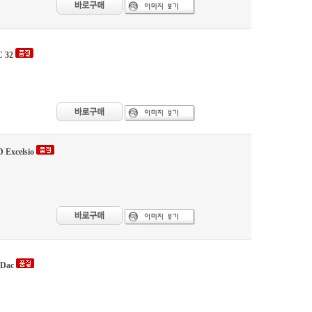
C 32
Excelsio
 Dac