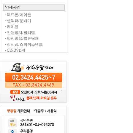
악세사리
·
헤드폰/이어폰
·
셀렉터/분배기
·
케이블
·
전원장치/멀티탭
·
방진방음/룸튜닝재
·
장식장/스피커스탠드
·
CD/DVD랙