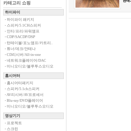
판매
카테고리 쇼핑
하이파이
·
하이파이 패키지
·
스피커/5.1CH스피커
·
인티/프리/파워앰프
·
CDP/SACDP/DSP
·
턴테이블/포노앰프/카트리..
·
튜너/데크/안테나
·
CD리시버/All-in-one
·
네트워크플레이어/DAC
·
미니오디오/블루투스오디오
홈시어터
·
홈시어터패키지
·
스피커/5.1ch스피커
·
AV리시버/AV프로세서
·
Blu-ray/DVD플레이어
·
미니오디오/블루투스오디오
영상기기
·
프로젝트
·
스크린