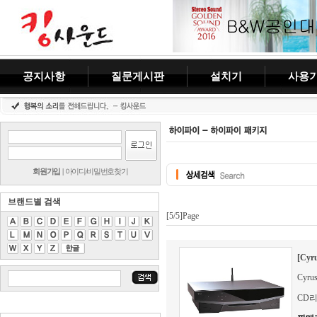
공지사항
질문게시판
설치기
사용
회원가입
|
아이디/비밀번호찾기
브랜드별 검색
[5/5]Page
[Cyr
Cyr
CD리시