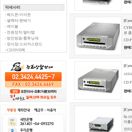
판매
악세사리
·
헤드폰/이어폰
·
셀렉터/분배기
[Cy
·
케이블
CYR
·
전원장치/멀티탭
로 
·
방진방음/룸튜닝재
CD Pl
·
장식장/스피커스탠드
판매
·
CD/DVD랙
[Cy
사이러
CD Pl
판매
[Cy
8a
이름
인티