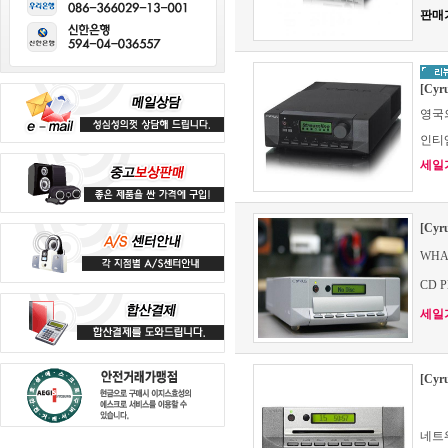
판매
[Cy
영국의
인티
세일가 
[Cy
WHAT
CD Pl
세일가 
[Cy
네트