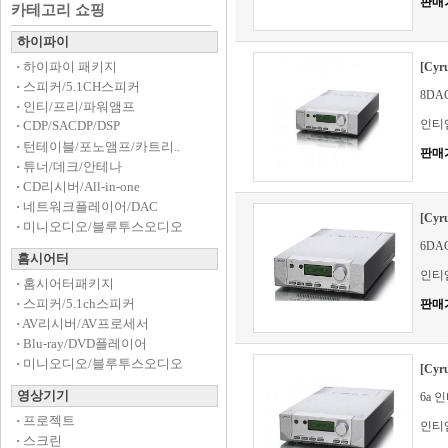
판매
카테고리 쇼핑
하이파이
·
하이파이 패키지
[Cy
·
스피커/5.1CH스피커
8D
·
인티/프리/파워앰프
인티
·
CDP/SACDP/DSP
·
턴테이블/포노앰프/카트리..
판매
·
튜너/데크/안테나
·
CD리시버/All-in-one
·
네트워크플레이어/DAC
[Cy
·
미니오디오/블루투스오디오
6D
홈시어터
인티
·
홈시어터패키지
·
스피커/5.1ch스피커
판매
·
AV리시버/AV프로세서
·
Blu-ray/DVD플레이어
·
미니오디오/블루투스오디오
[Cy
영상기기
6a 
·
프로젝트
인티
·
스크린