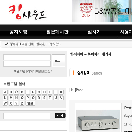
공지사항
질문게시판
설치기
사용
회원가입
|
아이디/비밀번호찾기
브랜드별 검색
[1/1]Page
[Sug
Sugd
인티