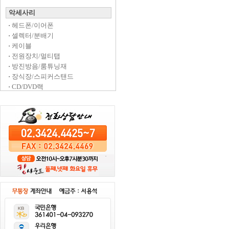
악세사리
·
헤드폰/이어폰
·
셀렉터/분배기
·
케이블
·
전원장치/멀티탭
·
방진방음/룸튜닝재
·
장식장/스피커스탠드
·
CD/DVD랙