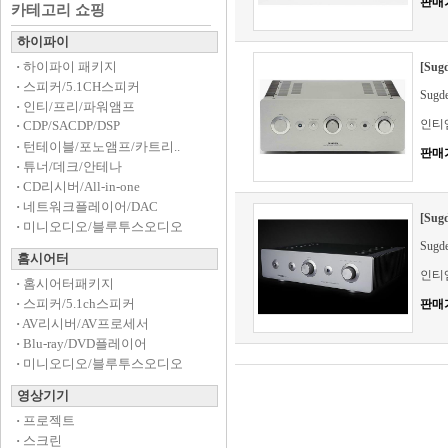
판매
카테고리 쇼핑
하이파이
·
하이파이 패키지
[Su
·
스피커/5.1CH스피커
Sug
·
인티/프리/파워앰프
인티
·
CDP/SACDP/DSP
·
턴테이블/포노앰프/카트리..
판매
·
튜너/데크/안테나
·
CD리시버/All-in-one
·
네트워크플레이어/DAC
[Sug
·
미니오디오/블루투스오디오
Sugd
홈시어터
인티
·
홈시어터패키지
·
스피커/5.1ch스피커
판매
·
AV리시버/AV프로세서
·
Blu-ray/DVD플레이어
·
미니오디오/블루투스오디오
영상기기
·
프로젝트
·
스크린