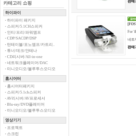
판매
카테고리 쇼핑
하이파이
·
하이파이 패키지
[FO
·
스피커/5.1CH스피커
For 
·
인티/프리/파워앰프
·
CDP/SACDP/DSP
네트
·
턴테이블/포노앰프/카트리..
판매
·
튜너/데크/안테나
·
CD리시버/All-in-one
·
네트워크플레이어/DAC
·
미니오디오/블루투스오디오
홈시어터
·
홈시어터패키지
·
스피커/5.1ch스피커
·
AV리시버/AV프로세서
·
Blu-ray/DVD플레이어
·
미니오디오/블루투스오디오
영상기기
·
프로젝트
·
스크린