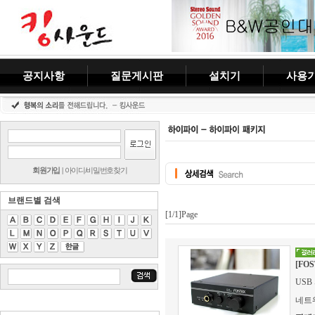
공지사항
질문게시판
설치기
사용
회원가입
|
아이디/비밀번호찾기
브랜드별 검색
[1/1]Page
[FO
USB
네트