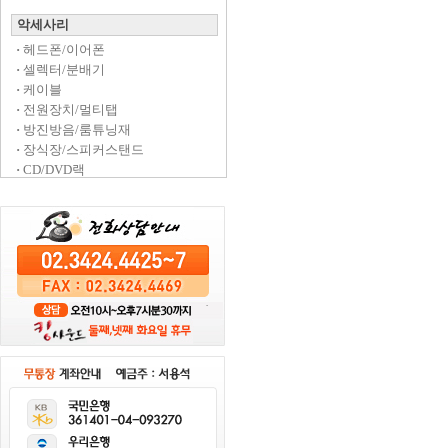
악세사리
·
헤드폰/이어폰
·
셀렉터/분배기
·
케이블
·
전원장치/멀티탭
·
방진방음/룸튜닝재
·
장식장/스피커스탠드
·
CD/DVD랙