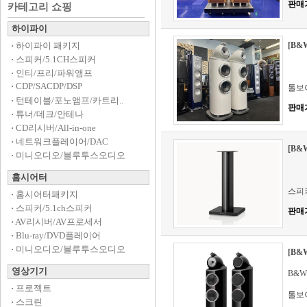
판매
카테고리 쇼핑
하이파이
·
하이파이 패키지
[B&
·
스피커/5.1CH스피커
·
인티/프리/파워앰프
·
CDP/SACDP/DSP
톨보
·
턴테이블/포노앰프/카트리..
판매
·
튜너/데크/안테나
·
CD리시버/All-in-one
·
네트워크플레이어/DAC
[B&
·
미니오디오/블루투스오디오
홈시어터
스피
·
홈시어터패키지
·
스피커/5.1ch스피커
판매
·
AV리시버/AV프로세서
·
Blu-ray/DVD플레이어
·
미니오디오/블루투스오디오
[B&
영상기기
B&W
·
프로젝트
톨보
·
스크린