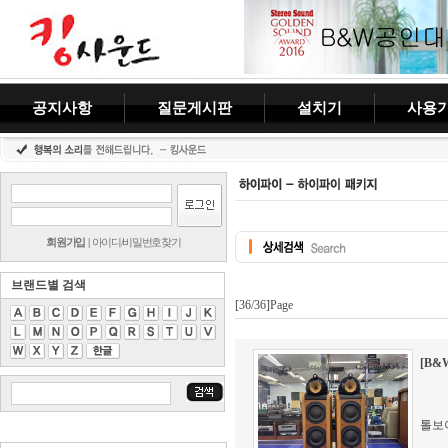
공지사항
질문게시판
설치기
사용
회원가입
|
아이디/비밀번호찾기
브랜드별 검색
[36/36]Page
[B&
톨보