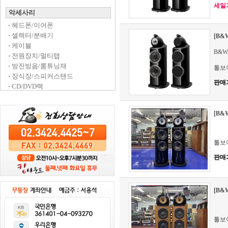
세일가 
악세사리
·
헤드폰/이어폰
·
셀렉터/분배기
[B&
·
케이블
B&W
·
전원장치/멀티탭
·
방진방음/룸튜닝재
톨보
·
장식장/스피커스탠드
판매
·
CD/DVD랙
[B&
톨보
판매
[B&
톨보