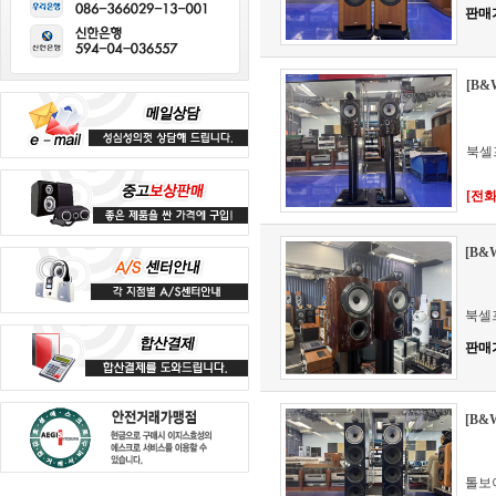
판매
[B&
북셀
[전화문
[B&
북셀
판매
[B&
톨보