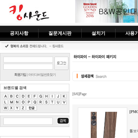
공지사항
질문게시판
설치기
사용
회원가입
|
아이디/비밀번호찾기
브랜드별 검색
[6/6]Page
[PMC
톨보