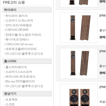
판매
카테고리 쇼핑
하이파이
·
하이파이 패키지
[PMC
·
스피커/5.1CH스피커
·
인티/프리/파워앰프
·
CDP/SACDP/DSP
톨보
·
턴테이블/포노앰프/카트리..
판매
·
튜너/데크/안테나
·
CD리시버/All-in-one
·
네트워크플레이어/DAC
[PMC
·
미니오디오/블루투스오디오
홈시어터
톨보
·
홈시어터패키지
·
스피커/5.1ch스피커
판매
·
AV리시버/AV프로세서
·
Blu-ray/DVD플레이어
·
미니오디오/블루투스오디오
[PMC
영상기기
·
프로젝트
북셀
·
스크린