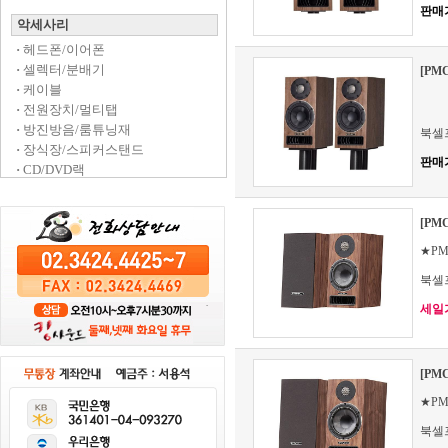
판매
악세사리
·
헤드폰/이어폰
·
셀렉터/분배기
[PMC
·
케이블
·
전원장치/멀티탭
·
방진방음/룸튜닝재
북셀
·
장식장/스피커스탠드
판매
·
CD/DVD랙
[PMC
★PM
북셀
세일가 
[PMC
★PM
북셀