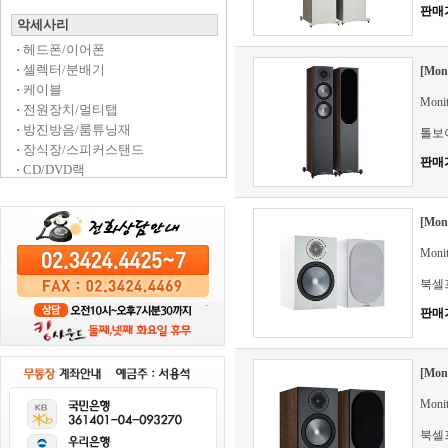
판매
악세사리
·
헤드폰/이어폰
·
셀렉터/분배기
[Mon
·
케이블
Mon
·
전원장치/멀티탭
·
방진방음/룸튜닝재
톨보
·
장식장/스피커스탠드
판매
·
CD/DVD랙
[Mon
Moni
북셀
판매
[Mon
Moni
북셀