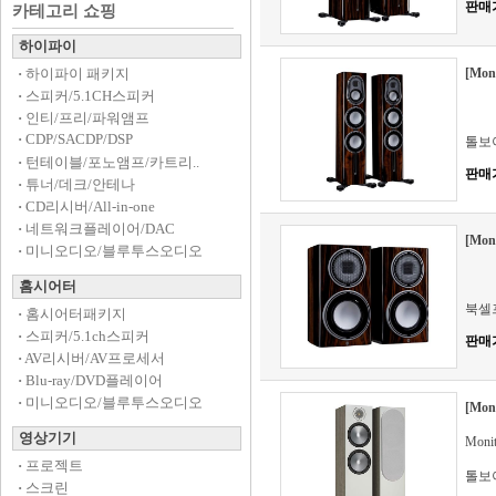
판매
카테고리 쇼핑
하이파이
·
하이파이 패키지
[Mon
·
스피커/5.1CH스피커
·
인티/프리/파워앰프
·
CDP/SACDP/DSP
톨보
·
턴테이블/포노앰프/카트리..
판매
·
튜너/데크/안테나
·
CD리시버/All-in-one
·
네트워크플레이어/DAC
[Mon
·
미니오디오/블루투스오디오
홈시어터
북셀
·
홈시어터패키지
·
스피커/5.1ch스피커
판매
·
AV리시버/AV프로세서
·
Blu-ray/DVD플레이어
·
미니오디오/블루투스오디오
[Mon
영상기기
Mon
·
프로젝트
톨보
·
스크린