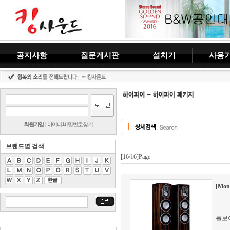
공지사항
질문게시판
설치기
사용
회원가입
|
아이디/비밀번호찾기
브랜드별 검색
[16/16]Page
[Mon
톨보