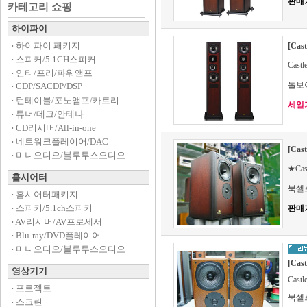
판매
카테고리 쇼핑
하이파이
·
하이파이 패키지
[Cas
·
스피커/5.1CH스피커
Cas
·
인티/프리/파워앰프
톨보
·
CDP/SACDP/DSP
·
턴테이블/포노앰프/카트리..
세일가 
·
튜너/데크/안테나
·
CD리시버/All-in-one
·
네트워크플레이어/DAC
[Cas
·
미니오디오/블루투스오디오
★Cas
홈시어터
북셀
·
홈시어터패키지
·
스피커/5.1ch스피커
판매
·
AV리시버/AV프로세서
·
Blu-ray/DVD플레이어
·
미니오디오/블루투스오디오
[Cas
영상기기
Cast
·
프로젝트
북셀
·
스크린