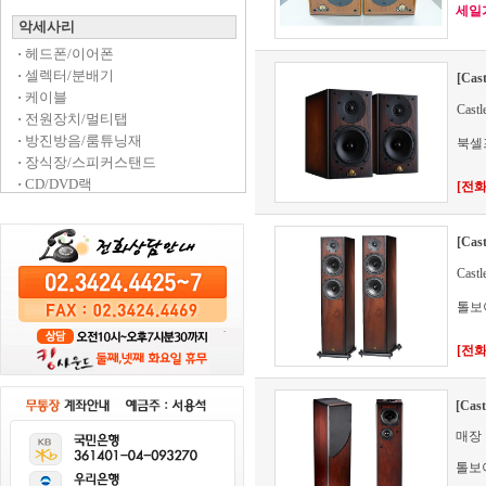
세일가 
악세사리
·
헤드폰/이어폰
·
셀렉터/분배기
[Cas
·
케이블
Cas
·
전원장치/멀티탭
·
방진방음/룸튜닝재
북셀
·
장식장/스피커스탠드
·
CD/DVD랙
[전화문
[Cas
Cas
톨보
[전화문
[Ca
매장
톨보