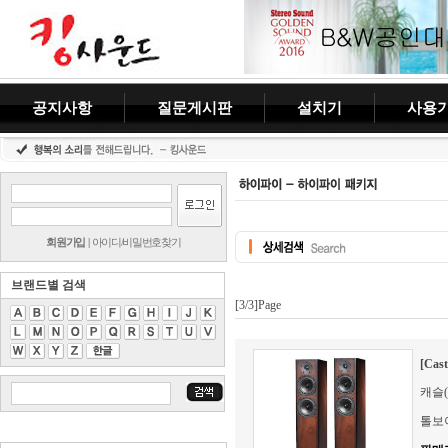
공지사항
질문게시판
설치기
사용
회원가입
|
아이디/비밀번호찾기
브랜드별 검색
[3/3]Page
[Cas
캐슬(C
톨보