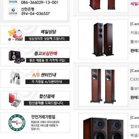
세일가 
[Cas
저음을
톨보
판매
[Cas
CASTL
톨보
판매
[Cas
정보
북셀