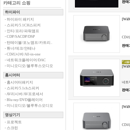
판매
카테고리 쇼핑
하이파이
·
하이파이 패키지
[Wi
·
스피커/5.1CH스피커
·
인티/프리/파워앰프
·
CDP/SACDP/DSP
CD리시
·
턴테이블/포노앰프/카트리..
판매
·
튜너/데크/안테나
·
CD리시버/All-in-one
·
네트워크플레이어/DAC
·
미니오디오/블루투스오디오
[Wi
홈시어터
·
홈시어터패키지
네트
·
스피커/5.1ch스피커
판매
·
AV리시버/AV프로세서
·
Blu-ray/DVD플레이어
·
미니오디오/블루투스오디오
[Wi
영상기기
·
프로젝트
CD리시
·
스크린