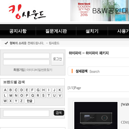
공지사항
질문게시판
설치기
사용
회원가입
|
아이디/비밀번호찾기
브랜드별 검색
[1/1]Page
[Wii
CD리시