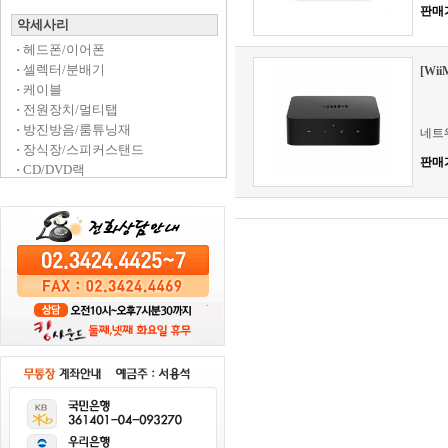
판매
악세사리
·
헤드폰/이어폰
·
셀렉터/분배기
[Wi
·
케이블
·
전원장치/멀티탭
·
방진방음/룸튜닝재
네트
·
장식장/스피커스탠드
판매
·
CD/DVD랙